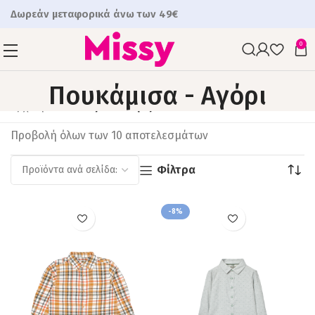
Δωρεάν μεταφορικά άνω των 49€
0
Πουκάμισα - Αγόρι
Αρχική
Πουκάμισα - Αγόρι
Προβολή όλων των 10 αποτελεσμάτων
Φίλτρα
-8%