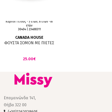
Κορίτσι 1 έτους - 5 ετών, 6 ετών -16
ετών
30404 | 23488311
CANADA HOUSE
ΦΟΥΣΤΑ ΣΟΜΟΝ ΜΕ ΠΙΕΤΕΣ
€
Επαμεινώνδα 141,
Θήβα 322 00
(+30)2262028605