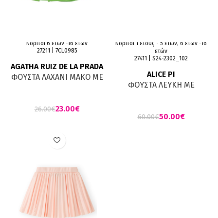
Κορίτσι 6 ετών -16 ετών
Κορίτσι 1 έτους - 5 ετών, 6 ετών -16
27211 | 7CL0985
ετών
27411 | S24-2302_102
AGATHA RUIZ DE LA PRADA
ALICE PI
ΦΟΥΣΤΑ ΛΑΧΑΝΙ ΜΑΚΟ ΜΕ
ΦΟΥΣΤΑ ΛΕΥΚΗ ΜΕ
ΣΟΡΤΣ ΦΛΟΡΑΛ ΕΣΩΤΕΡΙΚΑ
ΕΠΕΝΔΥΣΗ (ΦΟΥΡΟ ΚΑΙ
ΤΟΥΛΙ)
23.00
€
26.00
€
50.00
€
60.00
€