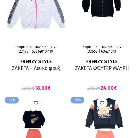
Κορίτσι 6 ετών -16 ετών
Κορίτσι 6 ετών -16 ετών
22195 | 63314010-119
32653 | 63424013
FRENZY STYLE
FRENZY STYLE
ΖΑΚΕΤΑ – Λευκό φουξ
ΖΑΚΕΤΑ ΦΟΥΤΕΡ ΜΑΥΡΗ
18.00
€
24.00
€
23.00
€
27.00
€
-14%
-15%