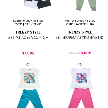
Κορίτσι 6 ετών -16 ετών
Κορίτσι 1 έτους - 5 ετών
22211 | 63315371-281
21886 | 62315306-907
FRENZY STYLE
FRENZY STYLE
ΣΕΤ ΜΠΛΟΥΖΑ ΣΟΡΤΣ –
ΣΕΤ ΦΟΡΜΑ ΛΕΥΚΟ ΦΥΣΤΙΚΙ
Μαύρο Λευκό
18.00
€
€
22.00
€