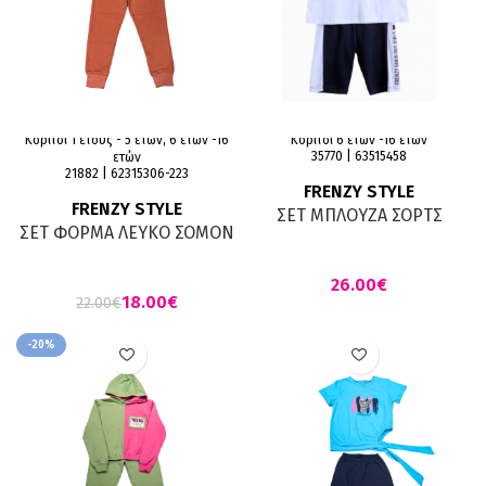
Κορίτσι 1 έτους - 5 ετών, 6 ετών -16
Κορίτσι 6 ετών -16 ετών
35770 | 63515458
ετών
21882 | 62315306-223
FRENZY STYLE
FRENZY STYLE
ΣΕΤ ΜΠΛΟΥΖΑ ΣΟΡΤΣ
ΣΕΤ ΦΟΡΜΑ ΛΕΥΚΟ ΣΟΜΟΝ
ΛΕΥΚΟ ΜΑΥΡΟ
€
18.00
€
22.00
€
-20%