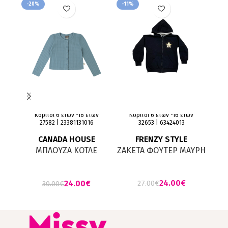
-20%
-11%
-15
Κορίτσι 6 ετών -16 ετών
Κορίτσι 6 ετών -16 ετών
Κορίτ
27582 | 23381131016
32653 | 63424013
CANADA HOUSE
FRENZY STYLE
ΜΠΛΟΥΖΑ ΚΟΤΛΕ
ΖΑΚΕΤΑ ΦΟΥΤΕΡ ΜΑΥΡΗ
ΖΑΚ
ΓΑΛΑΖΙΑ ΜΕ ΚΟΥΜΠΙΑ
24.00
€
24.00
€
27.00
€
30.00
€