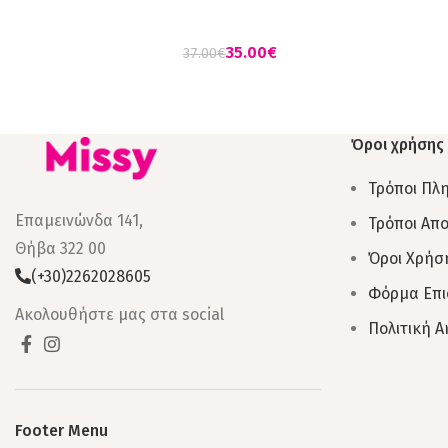
ΦΟΥΞΙΑ
Μ
35.00
€
37.00
€
Όροι χρήσης
Τρόποι Πλ
Επαμεινώνδα 141,
Τρόποι Απ
Θήβα 322 00
Όροι Χρήσ
(+30)2262028605
Φόρμα Επ
Ακολουθήστε μας στα social
Πολιτική 
Footer Menu