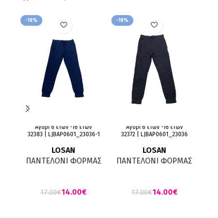
-18%
-18%
-18
Αγόρι 6 ετών -16 ετών
Αγόρι 6 ετών -16 ετών
32383 | LJBAP0601_23036-1
32372 | LJBAP0601_23036
32
LOSAN
LOSAN
ΠΑΝΤΕΛΟΝΙ ΦΟΡΜΑΣ
ΠΑΝΤΕΛΟΝΙ ΦΟΡΜΑΣ
ΠΑ
ΜΑΡΕΝ
ΓΚΡΙ ΜΕΛΑΝΖΕ
14.00
€
14.00
€
17.00
€
17.00
€