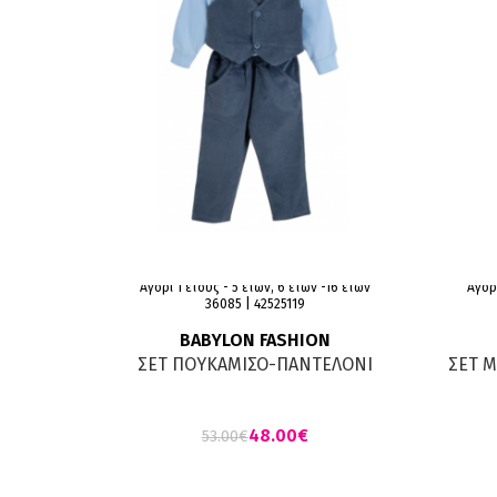
Αγόρι 1 έτους - 5 ετών, 6 ετών -16 ετών
Αγόρι
36085 | 42525119
BABYLON FASHION
ΣΕΤ ΠΟΥΚΑΜΙΣΟ-ΠΑΝΤΕΛΟΝΙ
ΣΕΤ 
-ΓΙΛΕΚΟ ΜΑΡΕΝ- ΓΑΛΑΖΙΟ
48.00
€
53.00
€