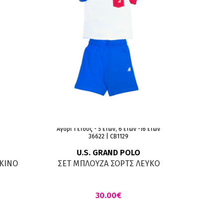
Αγόρι 1 έτους - 5 ετών, 6 ετών -16 ετών
36622 | CB1129
U.S. GRAND POLO
ΚΚΙΝΟ
ΣΕΤ ΜΠΛΟΥΖΑ ΣΟΡΤΣ ΛΕΥΚΟ
ΣΕΤ 
ΚΟΚΚΙΝΟ ΜΑΡΕΝ
€