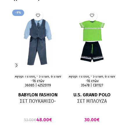
-9%
-14
Αγόρι 1 έτους - 5 ετών, 6 ετών
Αγόρι 1 έτους - 5 ετών, 6 ετών
-16 ετών
-16 ετών
36085 | 42525119
35478 | CΒ1127
BABYLON FASHION
U.S. GRAND POLO
ΣΕ
ΣΕΤ ΠΟΥΚΑΜΙΣΟ-
ΣΕΤ ΜΠΛΟΥΖΑ
ΠΑΝΤΕΛΟΝΙ -ΓΙΛΕΚΟ
ΒΕΡΜΟΥΔΑ ΛΑΧΑΝΙ
ΜΑΡΕΝ- ΓΑΛΑΖΙΟ
ΜΑΥΡΟ
48.00
€
€
53.00
€