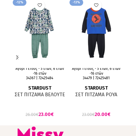
-12%
-13%
Αγόρι 1 έτους - 5 ετών, 6 ετών
Αγόρι 1 έτους - 5 ετών, 6 ετών
Αγόρ
-16 ετών
-16 ετών
34367 | 72425484
34479 | 72425481
STARDUST
STARDUST
ΣΕΤ ΠΙΤΖΑΜΑ ΒΕΛΟΥΤΕ
ΣΕΤ ΠΙΤΖΑΜΑ ΡΟΥΑ
Σ
ΕΚΡΟΥ ΠΡΑΣΙΝΟ ΜΕ
ΜΑΥΡΟ
ΣΧΕΔΙΟ
23.00
€
20.00
€
26.00
€
23.00
€