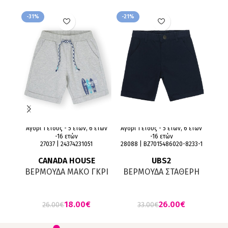
-31%
-21%
-9%
Αγόρι 1 έτους - 5 ετών, 6 ετών
Αγόρι 1 έτους - 5 ετών, 6 ετών
27
-16 ετών
-16 ετών
27037 | 24374231051
28088 | ΒΖ7015486020-8233-1
CANADA HOUSE
UBS2
ΒΕ
ΒΕΡΜΟΥΔΑ MAKO ΓΚΡΙ
ΒΕΡΜΟΥΔΑ ΣΤΑΘΕΡΗ
ΜΑΡΕΝ
18.00
€
26.00
€
26.00
€
33.00
€