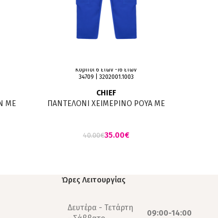
Κορίτσι 6 ετών -16 ετών
Κορίτσι 
34709 | 3202001.1003
CHIEF
N ΜΕ
ΠΑΝΤΕΛΟΝΙ ΧΕΙΜΕΡΙΝΟ ΡΟΥΑ ΜΕ
ΠΑΝΤ
ΠΑΓΙΕΤΕΣ ΕΛΑΣΤΑΝ
35.00
€
40.00
€
Ώρες Λειτουργίας
Δευτέρα - Τετάρτη
09:00-14:00