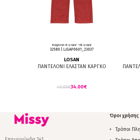
Κορίτσι 6 ετών -16 ετών
32580 | LJGAP0601_23037
LOSAN
ΠΑΝΤΕΛΟΝI ΕΛΑΣΤΑΝ ΚΑΡΓΚΟ
ΠΑΝΤΕΛ
ΚΕΡΑΜΙΔΙ
34.00
€
40.00
€
Όροι χρήσης
Τρόποι Πλ
Επαμεινώνδα 141,