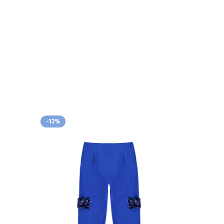
-13%
-5%