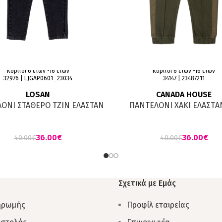
Κορίτσι 6 ετών -16 ετών
Κορίτσι 6 ετών -16 ετών
32976 | LJGAP0601_23034
34147 | 23487211
LOSAN
CANADA HOUSE
ΟΝI ΣΤΑΘΕΡΟ TZIN ΕΛΑΣΤΑΝ
ΠΑΝΤΕΛΟΝΙ ΧΑΚΙ ΕΛΑΣΤA
ΜΑΥΡΟ ΜΕ ΖΩΝΗ
ΣΧΕΔΙΟ
36.00
€
36.00
€
40.00
€
40.00
€
Σχετικά με Εμάς
ηρωμής
Προφίλ εταιρείας