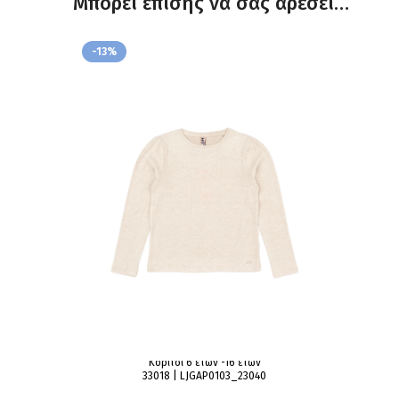
Μπορεί επίσης να σας αρέσει…
-13%
Κορίτσι 6 ετών -16 ετών
33018 | LJGAP0103_23040