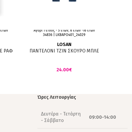
6 ετών
Αγόρι 1 έτους - 5 ετών, 6 ετών -16 ετών
Αγόρι 1
34836 | LKΒAPO401_24029
LOSAN
Ε ΡΑΦ
ΠΑΝΤΕΛΟΝΙ ΤΖΙΝ ΣΚΟΥΡΟ ΜΠΛΕ
ΠΑΝ
€
Ώρες Λειτουργίας
Δευτέρα - Τετάρτη
09:00-14:00
- Σάββατο