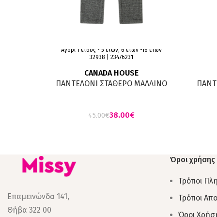
Αγόρι 1 έτους - 5 ετών, 6 ετών -16 ετών
32938 | 23476231
CANADA HOUSE
ΠΑΝΤΕΛΟΝI ΣΤΑΘΕΡΟ ΜΑΛΛΙΝΟ
ΠΑΝΤ
ΕΛΑΣΤΑΝ ΚΑΡΟ ΓΡΑΦΙΤΗΣ
38.00
€
45.00
€
Όροι χρήσης
Τρόποι Πλ
Επαμεινώνδα 141,
Τρόποι Απ
Θήβα 322 00
Όροι Χρήσ