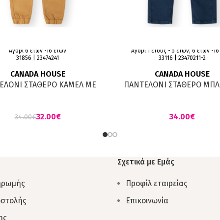
Αγόρι 6 ετών -16 ετών
Αγόρι 1 έτους - 5 ετών, 6 ετών -1
31856 | 23474241
33116 | 23470211-2
CANADA HOUSE
CANADA HOUSE
ΕΛΟΝI ΣΤΑΘΕΡΟ ΚΑΜΕΛ ΜΕ
ΠΑΝΤΕΛΟΝI ΣΤΑΘΕΡΟ ΜΠΛ
ΛΑΣΤΙΧΟ
ΕΛΑΣΤΙΚΟ
32.00
€
€
34.00
€
Σχετικά με Εμάς
ηρωμής
Προφίλ εταιρείας
οστολής
Επικοινωνία
ης