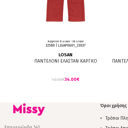
Κορίτσι 6 ετών -16 ετών
32580 | LJGAP0601_23037
LOSAN
ΠΑΝΤΕΛΟΝI ΕΛΑΣΤΑΝ ΚΑΡΓΚΟ
ΠΑΝΤΕΛ
ΚΕΡΑΜΙΔΙ
34.00
€
40.00
€
Όροι χρήσης
Τρόποι Πλ
Επαμεινώνδα 141,