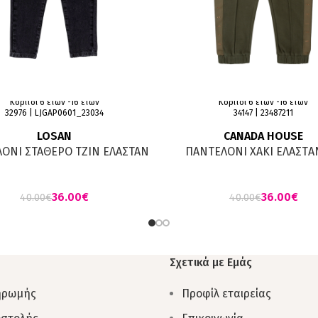
Κορίτσι 6 ετών -16 ετών
Κορίτσι 6 ετών -16 ετών
32976 | LJGAP0601_23034
34147 | 23487211
LOSAN
CANADA HOUSE
ΟΝI ΣΤΑΘΕΡΟ TZIN ΕΛΑΣΤΑΝ
ΠΑΝΤΕΛΟΝΙ ΧΑΚΙ ΕΛΑΣΤA
ΜΑΥΡΟ ΜΕ ΖΩΝΗ
ΣΧΕΔΙΟ
36.00
€
36.00
€
40.00
€
40.00
€
Σχετικά με Εμάς
ηρωμής
Προφίλ εταιρείας